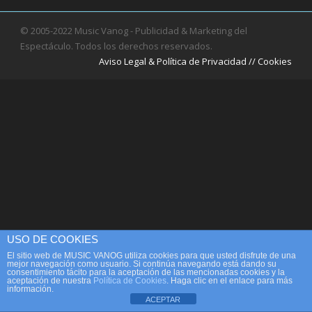
© 2005-2022 Music Vanog - Publicidad & Marketing del
Espectáculo. Todos los derechos reservados.
Aviso Legal & Política de Privacidad // Cookies
USO DE COOKIES
El sitio web de MUSIC VANOG utiliza cookies para que usted disfrute de una
mejor navegación como usuario. Si continúa navegando está dando su
consentimiento tácito para la aceptación de las mencionadas cookies y la
aceptación de nuestra
Política de Cookies
. Haga clic en el enlace para más
información.
ACEPTAR