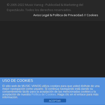
© 2005-2022 Music Vanog - Publicidad & Marketing del
Espectáculo. Todos los derechos reservados.
Aviso Legal & Política de Privacidad // Cookies
USO DE COOKIES
El sitio web de MUSIC VANOG utiliza cookies para que usted disfrute de una
mejor navegación como usuario. Si continúa navegando está dando su
consentimiento tácito para la aceptación de las mencionadas cookies y la
aceptación de nuestra
Política de Cookies
. Haga clic en el enlace para más
información.
ACEPTAR