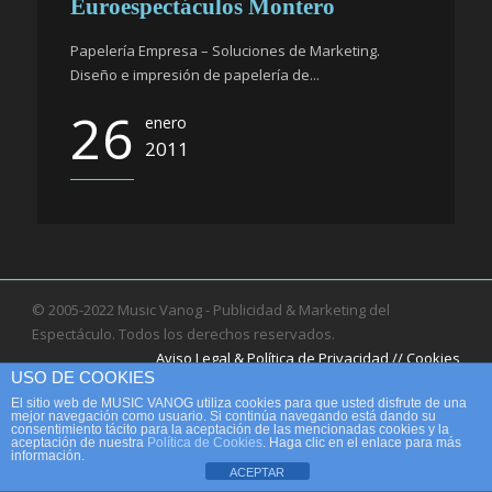
Euroespectáculos Montero
Papelería Empresa – Soluciones de Marketing.
Diseño e impresión de papelería de...
26
enero
2011
© 2005-2022 Music Vanog - Publicidad & Marketing del
Espectáculo. Todos los derechos reservados.
Aviso Legal & Política de Privacidad // Cookies
USO DE COOKIES
El sitio web de MUSIC VANOG utiliza cookies para que usted disfrute de una
mejor navegación como usuario. Si continúa navegando está dando su
consentimiento tácito para la aceptación de las mencionadas cookies y la
aceptación de nuestra
Política de Cookies
. Haga clic en el enlace para más
información.
ACEPTAR